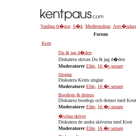
Vanliga fr�gor
S�k
Medlemslista
Anv�ndarg
Forum
Kent
Du & jag d�den
Diskutera skivan Du & jag d�den
Moderatorer
Elite
,
16 �r senare
Singlar
Diskutera Kents singlar
Moderatorer
Elite
,
16 �r senare
Bootlegs & demos
Diskutera bootlegs och demos med Kent
Moderatorer
Elite
,
16 �r senare
�vriga skivor
Diskutera de andra skivorna med Kent
Moderatorer
Elite
,
16 �r senare