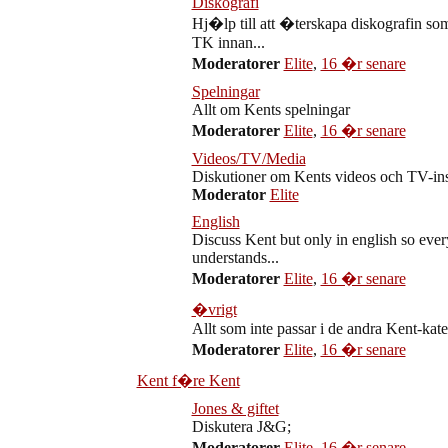
Diskografi
Hj�lp till att �terskapa diskografin s
TK innan...
Moderatorer
Elite
,
16 �r senare
Spelningar
Allt om Kents spelningar
Moderatorer
Elite
,
16 �r senare
Videos/TV/Media
Diskutioner om Kents videos och TV-ins
Moderator
Elite
English
Discuss Kent but only in english so eve
understands...
Moderatorer
Elite
,
16 �r senare
�vrigt
Allt som inte passar i de andra Kent-kat
Moderatorer
Elite
,
16 �r senare
Kent f�re Kent
Jones & giftet
Diskutera J&G;
Moderatorer
Elite
,
16 �r senare