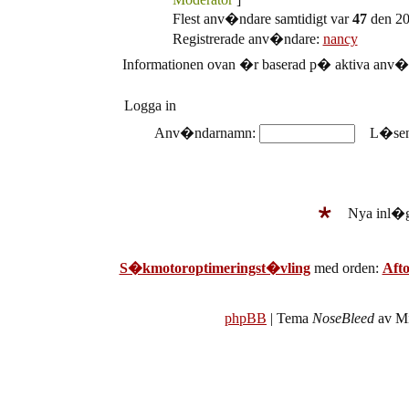
Flest anv�ndare samtidigt var
47
den 20
Registrerade anv�ndare:
nancy
Informationen ovan �r baserad p� aktiva anv�n
Logga in
Anv�ndarnamn:
L�sen
Nya inl�
S�kmotoroptimeringst�vling
med orden:
Aft
phpBB
| Tema
NoseBleed
av Mi