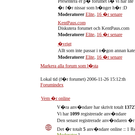
Presentera er p� forumet s� vi har lite 
�r f�r nissar som h�nger h�r :D
Moderatorer
Elite
,
16 �r senare
KentPaus.com
Diskutera forumet och KentPaus.com
Moderatorer
Elite
,
16 �r senare
�vrigt
Allt som inte passar i n�gon annan kateg
Moderatorer
Elite
,
16 �r senare
Markera alla forum som l�sta
Lokal tid (f�r forumet) 2006-11-26 15:12:th
Forumindex
Vem �r online
V�ra anv�ndare har skrivit totalt
1372
Vi har
1099
registrerade anv�ndare
Den senast registrerade anv�ndaren �
Det �r totalt
5
anv�ndare online :: 1 R
Moderator
]