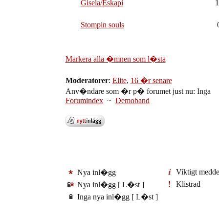
Gisela/Eskapi
1
Stompin souls
Markera alla �mnen som l�sta
Moderatorer
:
Elite
,
16 �r senare
Anv�ndare som �r p� forumet just nu: Inga
Forumindex
~
Demoband
Viktigt medd
Nya inl�gg
Klistrad
Nya inl�gg [ L�st ]
Inga nya inl�gg [ L�st ]