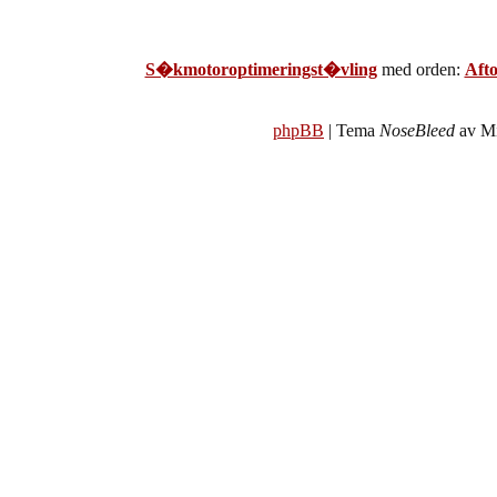
S�kmotoroptimeringst�vling
med orden:
Aft
phpBB
| Tema
NoseBleed
av Mi