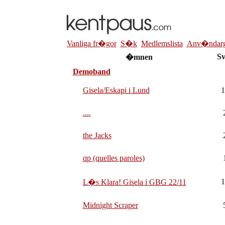
Vanliga fr�gor
S�k
Medlemslista
Anv�ndarg
Sv
�mnen
Demoband
Gisela/Eskapi i Lund
1
....
the Jacks
qp (quelles paroles)
1
L�s Klara! Gisela i GBG 22/11
Midnight Scraper