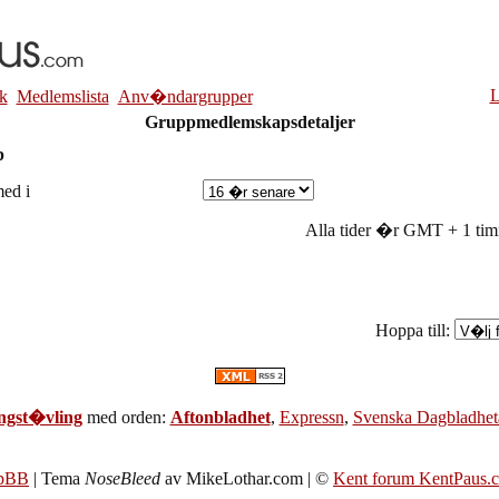
L
k
Medlemslista
Anv�ndargrupper
Gruppmedlemskapsdetaljer
p
ed i
Alla tider �r GMT + 1 timm
Hoppa till:
ngst�vling
med orden:
Aftonbladhet
,
Expressn
,
Svenska Dagbladhet
pBB
| Tema
NoseBleed
av MikeLothar.com | ©
Kent forum KentPaus.