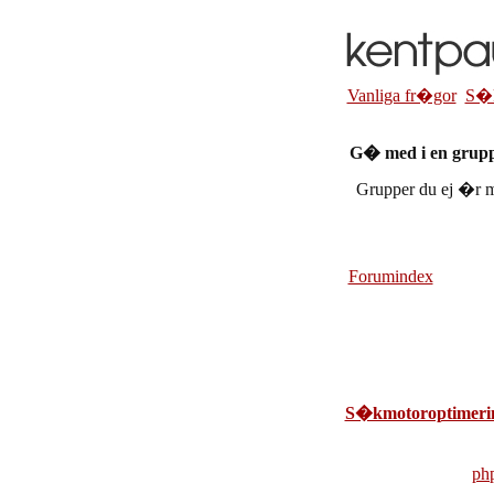
Vanliga fr�gor
S�
G� med i en grup
Grupper du ej �r m
Forumindex
S�kmotoroptimeri
ph