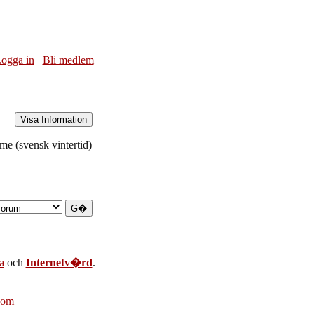
ogga in
Bli medlem
e (svensk vintertid)
a
och
Internetv�rd
.
com