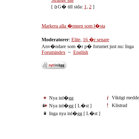
Strange site
[
G� till sida:
1
,
2
]
Markera alla �mnen som l�sta
Moderatorer
:
Elite
,
16 �r senare
Anv�ndare som �r p� forumet just nu: Inga
Forumindex
~
English
Viktigt medd
Nya inl�gg
Klistrad
Nya inl�gg [ L�st ]
Inga nya inl�gg [ L�st ]