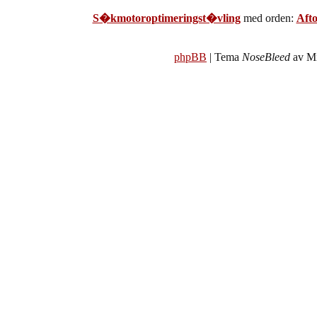
S�kmotoroptimeringst�vling
med orden:
Aft
phpBB
| Tema
NoseBleed
av Mi