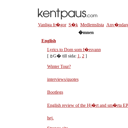
Vanliga fr�gor
S�k
Medlemslista
Anv�ndarg
�mnen
English
Lyrics to Dom som f�rsvann
[
G� till sida:
1
,
2
]
Winter Tour?
interviews/quotes
Bootlegs
English review of the Hj�rt and sm�rta E
hej.