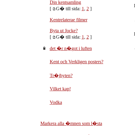
Din kentsamling
[
G� till sida:
1
,
2
]
Kentrelaterae filmer
Byta ut Jocke?
[
G� till sida:
1
,
2
]
det �r n�got i luften
Kent och Verkligen posters?
Tr�jbyten?
Vilket kap!
Vodka
Markera alla �mnen som l�sta