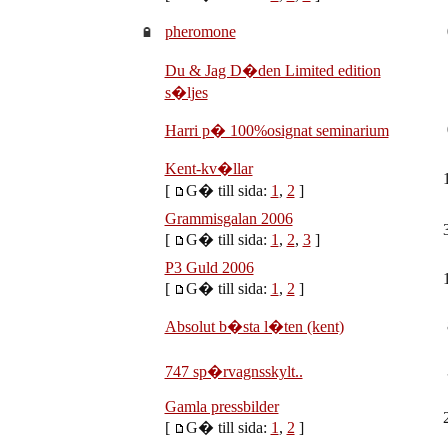
pheromone
Du & Jag D�den Limited edition
s�ljes
Harri p� 100%osignat seminarium
Kent-kv�llar
[
G� till sida:
1
,
2
]
Grammisgalan 2006
[
G� till sida:
1
,
2
,
3
]
P3 Guld 2006
[
G� till sida:
1
,
2
]
Absolut b�sta l�ten (kent)
747 sp�rvagnsskylt..
Gamla pressbilder
[
G� till sida:
1
,
2
]