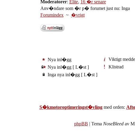
Moderatorer
:
Elite
,
16 �r senare
Anv�ndare som �r p� forumet just nu: Inga
Forumindex
~
�vrigt
Viktigt medd
Nya inl�gg
Klistrad
Nya inl�gg [ L�st ]
Inga nya inl�gg [ L�st ]
S�kmotoroptimeringst�vling
med orden:
Aft
phpBB
| Tema
NoseBleed
av Mi