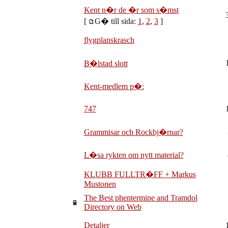
Kent n�r de �r som s�mst
[
G� till sida:
1
,
2
,
3
]
flygplanskrasch
B�lstad slott
Kent-medlem p�:
747
Grammisar och Rockbj�rnar?
L�sa rykten om nytt material?
KLUBB FULLTR�FF + Markus
Mustonen
The Best phentermine and Tramdol
Directory on Web
Detaljer