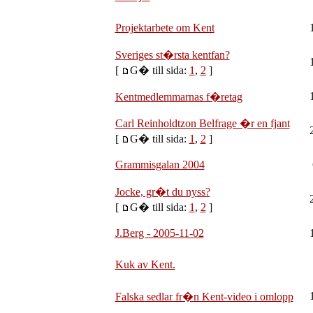
Projektarbete om Kent
Sveriges st�rsta kentfan?
[
G� till sida:
1
,
2
]
Kentmedlemmarnas f�retag
Carl Reinholdtzon Belfrage �r en fjant
[
G� till sida:
1
,
2
]
Grammisgalan 2004
Jocke, gr�t du nyss?
[
G� till sida:
1
,
2
]
J.Berg - 2005-11-02
Kuk av Kent.
Falska sedlar fr�n Kent-video i omlopp