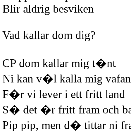
Blir aldrig besviken
Vad kallar dom dig?
CP dom kallar mig t�nt
Ni kan v�l kalla mig vafan
F�r vi lever i ett fritt land
S� det �r fritt fram och b
Pip pip, men d� tittar ni f