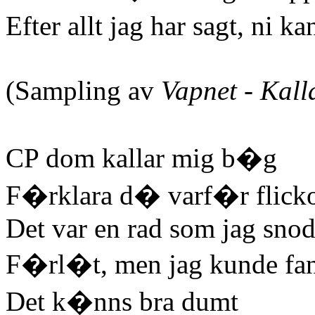
Efter allt jag har sagt, ni 
(Sampling av
Vapnet - Kall
CP dom kallar mig b�g
F�rklara d� varf�r flicko
Det var en rad som jag snod
F�rl�t, men jag kunde fa
Det k�nns bra dumt