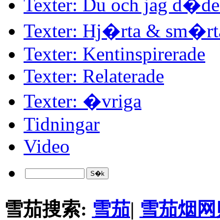
Texter: Du och jag d�d
Texter: Hj�rta & sm�rt
Texter: Kentinspirerade
Texter: Relaterade
Texter: �vriga
Tidningar
Video
雪茄搜索:
雪茄
|
雪茄烟网