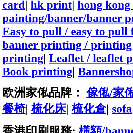
card
|
hk print
|
hong kong 
painting/banner/banner p
Easy to pull / easy to pull
banner printing / printing
printing
|
Leaflet / leaflet 
Book printing
|
Bannersho
欧洲家俬品牌：
傢俬/家
餐椅
|
梳化床
|
梳化倉
|
sofa
香港印刷服務:
橫額/bann