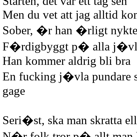
Starten, det var ett tag sen
Men du vet att jag alltid 
Sober, �r han �rligt nykte
F�rdigbyggt p� alla j�vl
Han kommer aldrig bli bra
En fucking j�vla pundare 
gage
Seri�st, ska man skratta el
N�r folk tror p� allt man h