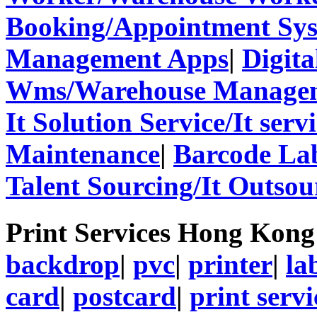
Booking/Appointment Sy
Management Apps
|
Digita
Wms/Warehouse Managem
It Solution Service/It ser
Maintenance
|
Barcode La
Talent Sourcing/It Outsou
Print Services Hong Kon
backdrop
|
pvc
|
printer
|
la
card
|
postcard
|
print servi