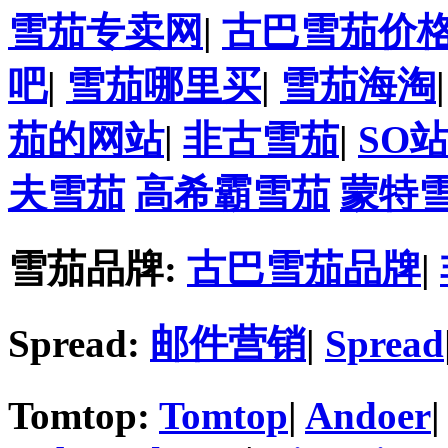
雪茄专卖网
|
古巴雪茄价
吧
|
雪茄哪里买
|
雪茄海淘
茄的网站
|
非古雪茄
|
SO
夫雪茄
高希霸雪茄
蒙特
雪茄品牌:
古巴雪茄品牌
|
Spread:
邮件营销
|
Spread
Tomtop:
Tomtop
|
Andoer