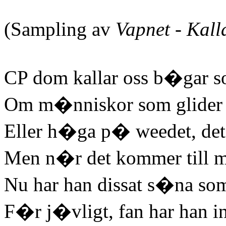
(Sampling av
Vapnet - Kall
CP dom kallar oss b�gar s
Om m�nniskor som glider 
Eller h�ga p� weedet, det 
Men n�r det kommer till mi
Nu har han dissat s�na so
F�r j�vligt, fan har han 