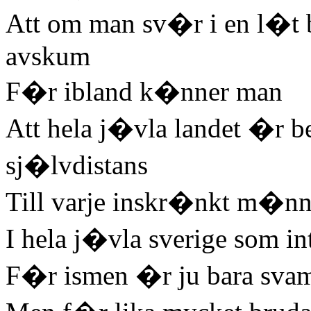
Att om man sv�r i en l�t 
avskum
F�r ibland k�nner man
Att hela j�vla landet �r be
sj�lvdistans
Till varje inskr�nkt m�nn
I hela j�vla sverige som in
F�r ismen �r ju bara sva