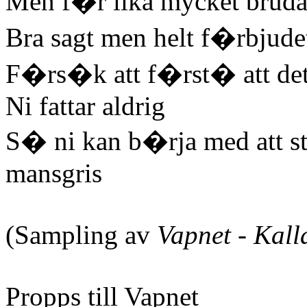
Men f�r lika mycket brud
Bra sagt men helt f�rbjude
F�rs�k att f�rst� att de
Ni fattar aldrig
S� ni kan b�rja med att ste
mansgris
(Sampling av
Vapnet - Kall
Propps till Vapnet