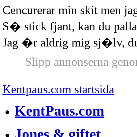
Cencurerar min skit men jag
S� stick fjant, kan du pall
Jag �r aldrig mig sj�lv, d
Slipp annonserna geno
Kentpaus.com startsida
KentPaus.com
Jones & giftet