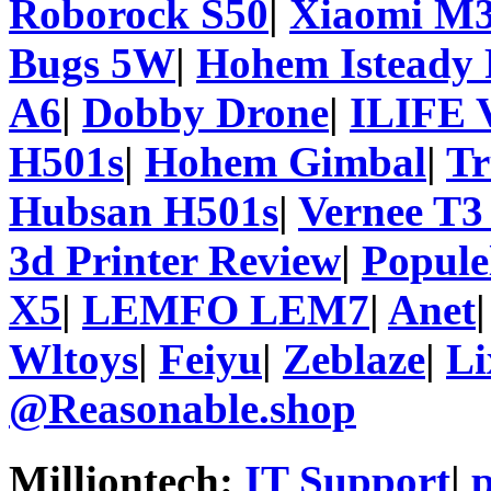
Roborock S50
|
Xiaomi M3
Bugs 5W
|
Hohem Isteady 
A6
|
Dobby Drone
|
ILIFE 
H501s
|
Hohem Gimbal
|
T
Hubsan H501s
|
Vernee T3
3d Printer Review
|
Popule
X5
|
LEMFO LEM7
|
Anet
Wltoys
|
Feiyu
|
Zeblaze
|
Li
@Reasonable.shop
Milliontech:
IT Support
|
p