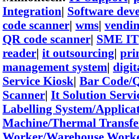
Integration
|
Software dev
code scanner
|
wms
|
vendi
QR code scanner
|
SME IT
reader
|
it outsourcing
|
pri
management system
|
digit
Service Kiosk
|
Bar Code/
Scanner
|
It Solution Servi
Labelling System/Applicat
Machine/Thermal Transfer
Worker/Warehouse Work