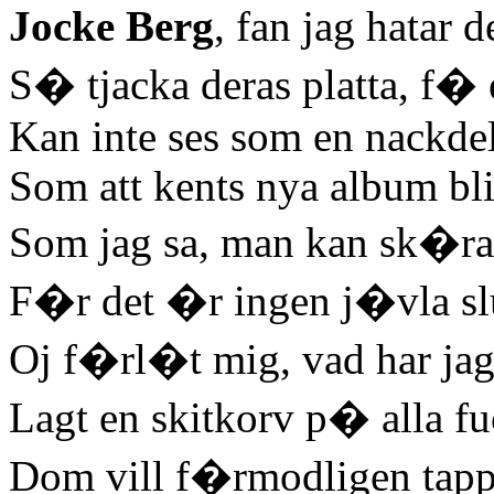
Jocke Berg
, fan jag hatar
S� tjacka deras platta, f�
Kan inte ses som en nackde
Som att kents nya album bl
Som jag sa, man kan sk�ra
F�r det �r ingen j�vla sl
Oj f�rl�t mig, vad har jag
Lagt en skitkorv p� alla f
Dom vill f�rmodligen tap