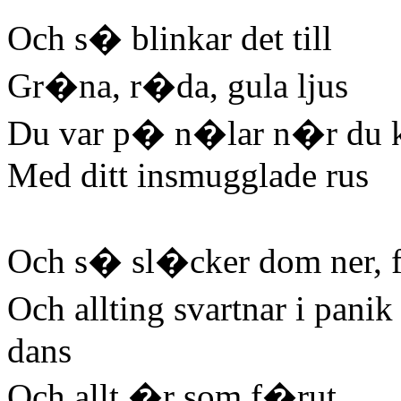
Och s� blinkar det till
Gr�na, r�da, gula ljus
Du var p� n�lar n�r du
Med ditt insmugglade rus
Och s� sl�cker dom ner, f�
Och allting svartnar i panik
dans
Och allt �r som f�rut