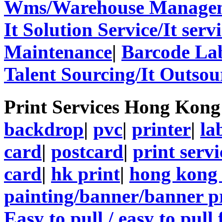
Wms/Warehouse Managem
It Solution Service/It ser
Maintenance
|
Barcode La
Talent Sourcing/It Outsou
Print Services Hong Kon
backdrop
|
pvc
|
printer
|
la
card
|
postcard
|
print servi
card
|
hk print
|
hong kong 
painting/banner/banner p
Easy to pull / easy to pull