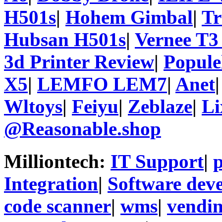
H501s
|
Hohem Gimbal
|
T
Hubsan H501s
|
Vernee T3
3d Printer Review
|
Popule
X5
|
LEMFO LEM7
|
Anet
Wltoys
|
Feiyu
|
Zeblaze
|
Li
@Reasonable.shop
Milliontech:
IT Support
|
p
Integration
|
Software dev
code scanner
|
wms
|
vendi