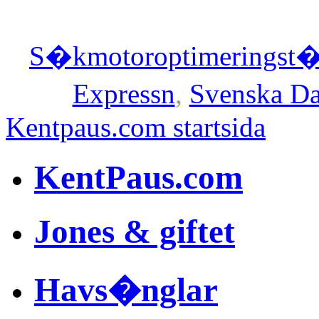
S�kmotoroptimeringst�
Expressn
,
Svenska Da
Kentpaus.com startsida
KentPaus.com
Jones & giftet
Havs�nglar