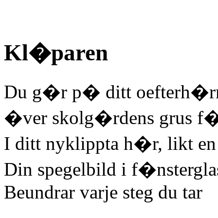
Kl�paren
Du g�r p� ditt oefterh�r
�ver skolg�rdens grus f�
I ditt nyklippta h�r, likt e
Din spegelbild i f�nstergla
Beundrar varje steg du tar