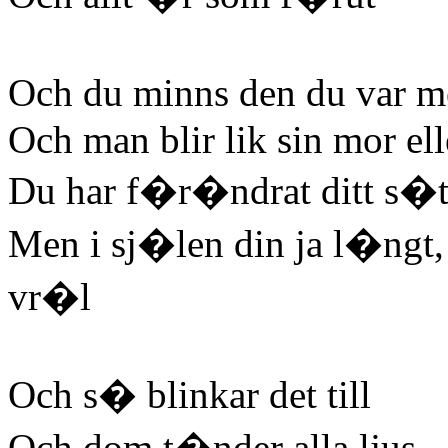
Och du minns den du var me
Och man blir lik sin mor ell
Du har f�r�ndrat ditt s�tt
Men i sj�len din ja l�ngt
vr�l
Och s� blinkar det till
Och dom t�nder alla ljus