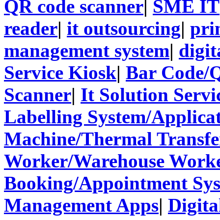
QR code scanner
|
SME IT
reader
|
it outsourcing
|
pri
management system
|
digit
Service Kiosk
|
Bar Code/
Scanner
|
It Solution Servi
Labelling System/Applicat
Machine/Thermal Transfer
Worker/Warehouse Work
Booking/Appointment Sy
Management Apps
|
Digita