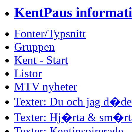
KentPaus informat
Fonter/Typsnitt
Gruppen
Kent - Start
Listor
MTV nyheter
Texter: Du och jag d�d
Texter: Hj�rta & sm�rt
Texter: Kentinspirerade