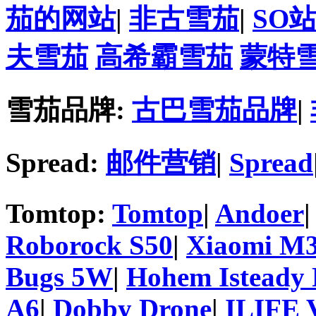
茄的网站
|
非古雪茄
|
SO
夫雪茄
高希霸雪茄
蒙特
雪茄品牌:
古巴雪茄品牌
|
Spread:
邮件营销
|
Spread
Tomtop:
Tomtop
|
Andoer
Roborock S50
|
Xiaomi M3
Bugs 5W
|
Hohem Isteady 
A6
|
Dobby Drone
|
ILIFE 