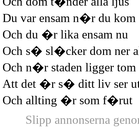
Och dom t�nder alla ljus
Du var ensam n�r du kom
Och du �r lika ensam nu
Och s� sl�cker dom ner all
Och n�r staden ligger tom 
Att det �r s� ditt liv ser u
Och allting �r som f�rut
Slipp annonserna geno