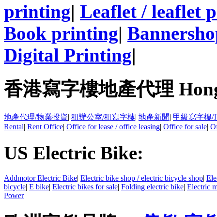
printing
|
Leaflet / leaflet 
Book printing
|
Bannersho
Digital Printing
|
香港寫字樓地產代理 Hong Kong
地產代理/物業投資
|
租辦公室/租寫字樓
|
地產新聞
|
甲級寫字樓/
Rental
|
Rent Office
|
Office for lease / office leasing
|
Office for sale
|
Of
US Electric Bike:
Addmotor Electric Bike
|
Electric bike shop / electric bicycle shop
|
Ele
bicycle
|
E bike
|
Electric bikes for sale
|
Folding electric bike
|
Electric 
Power