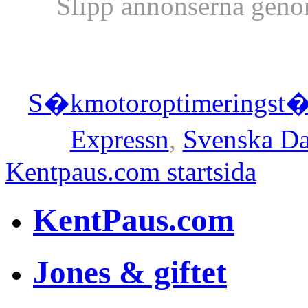
Slipp annonserna geno
S�kmotoroptimeringst�
Expressn
,
Svenska Da
Kentpaus.com startsida
KentPaus.com
Jones & giftet