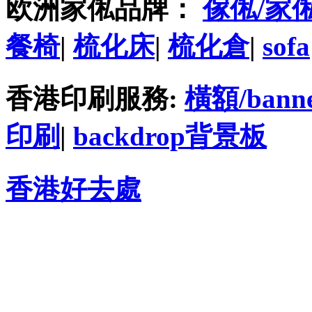
欧洲家俬品牌：
傢俬/家
餐椅
|
梳化床
|
梳化倉
|
sofa
香港印刷服務:
橫額/bann
印刷
|
backdrop背景板
香港好去處