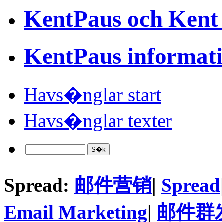
KentPaus och Kent
KentPaus informat
Havs�nglar start
Havs�nglar texter
Spread:
邮件营销
|
Spread
Email Marketing
|
邮件群