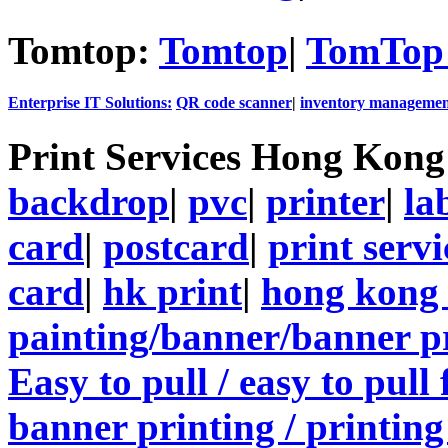
Tomtop:
Tomtop
|
TomTop 
Enterprise IT Solutions:
QR code scanner
|
inventory managemen
Print Services Hong Kon
backdrop
|
pvc
|
printer
|
la
card
|
postcard
|
print servi
card
|
hk print
|
hong kong 
painting/banner/banner p
Easy to pull / easy to pull
banner printing / printing