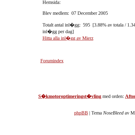
Hemsida:
Blev medlem: 07 December 2005
Totalt antal inl�gg: 595 [3.88% av totala / 1.3
inl�gg per dag]
Hitta alla inl�gg av Mierz
Forumindex
S�kmotoroptimeringst�vling
med orden:
Afto
phpBB
| Tema
NoseBleed
av Mi