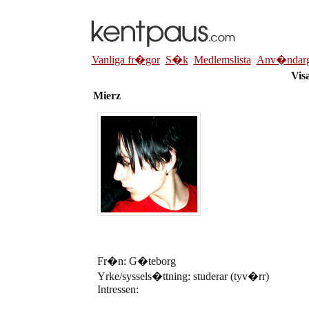
Vanliga fr�gor
S�k
Medlemslista
Anv�ndarg
Visa
Mierz
Fr�n: G�teborg
Yrke/syssels�ttning: studerar (tyv�rr)
Intressen: