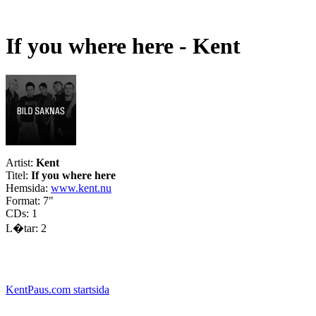
If you where here - Kent
Artist:
Kent
Titel:
If you where here
Hemsida:
www.kent.nu
Format: 7"
CDs: 1
L�tar: 2
KentPaus.com startsida