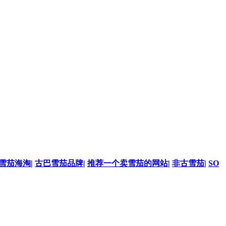
雪茄海淘
|
古巴雪茄品牌
|
推荐一个卖雪茄的网站
|
非古雪茄
|
SO