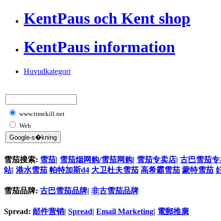
KentPaus och Kent shop
KentPaus information
Huvudkategori
www.timekill.net
Web
雪茄搜索:
雪茄
|
雪茄烟网购/雪茄网购
|
雪茄专卖店
|
古巴雪茄专
站
|
港水雪茄
帕特加斯d4
大卫杜夫雪茄
高希霸雪茄
蒙特雪茄
雪茄品牌:
古巴雪茄品牌
|
非古雪茄品牌
Spread:
邮件营销
|
Spread
|
Email Marketing
|
電郵推廣