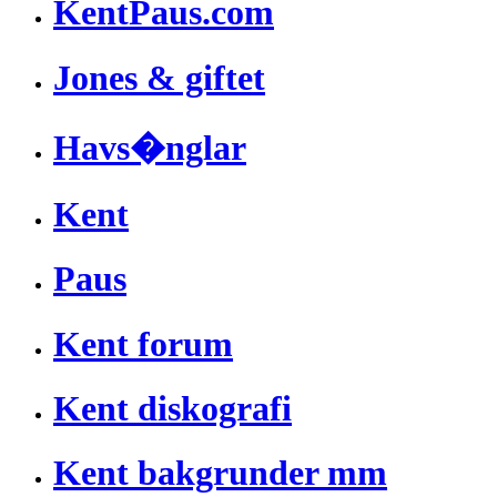
KentPaus.com
Jones & giftet
Havs�nglar
Kent
Paus
Kent forum
Kent diskografi
Kent bakgrunder mm