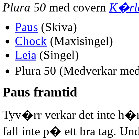
Plura 50
med covern
K�rle
Paus
(Skiva)
Chock
(Maxisingel)
Leia
(Singel)
Plura 50 (Medverkar me
Paus framtid
Tyv�rr verkar det inte h
fall inte p� ett bra tag. Un