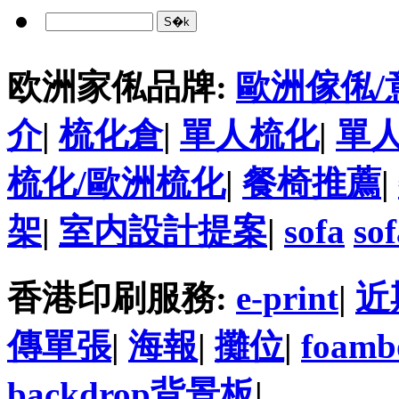
欧洲家俬品牌:
歐洲傢俬/
介
|
梳化倉
|
單人梳化
|
單
梳化/歐洲梳化
|
餐椅推薦
|
架
|
室内設計提案
|
sofa
so
香港印刷服務:
e-print
|
近
傳單張
|
海報
|
攤位
|
foamb
backdrop背景板
|