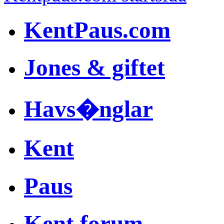
KentPaus.com
Jones & giftet
Havs�nglar
Kent
Paus
Kent forum