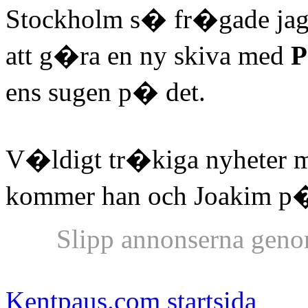
Stockholm s� fr�gade ja
att g�ra en ny skiva med
P
ens sugen p� det.
V�ldigt tr�kiga nyheter 
kommer han och Joakim p� 
Slipp annonserna geno
Kentpaus.com startsida