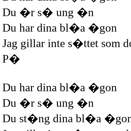
Du �r s� ung �n
Du har dina bl�a �gon
Jag gillar inte s�ttet som 
P�
Du har dina bl�a �gon
Du �r s� ung �n
Du st�ng dina bl�a �go