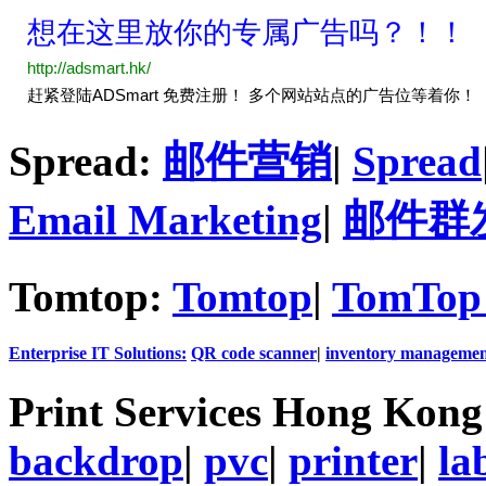
Spread:
邮件营销
|
Spread
Email Marketing
|
邮件群
Tomtop:
Tomtop
|
TomTop 
Enterprise IT Solutions:
QR code scanner
|
inventory managemen
Print Services Hong Kon
backdrop
|
pvc
|
printer
|
la