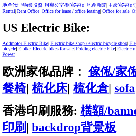
地產代理/物業投資
|
租辦公室/租寫字樓
|
地產新聞
|
甲級寫字樓/
Rental
|
Rent Office
|
Office for lease / office leasing
|
Office for sale
|
Of
US Electric Bike:
Addmotor Electric Bike
|
Electric bike shop / electric bicycle shop
|
Ele
bicycle
|
E bike
|
Electric bikes for sale
|
Folding electric bike
|
Electric 
Power
欧洲家俬品牌：
傢俬/家
餐椅
|
梳化床
|
梳化倉
|
sofa
香港印刷服務:
橫額/bann
印刷
|
backdrop背景板