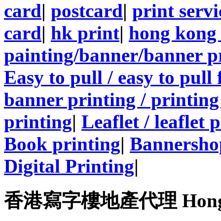
card
|
postcard
|
print servi
card
|
hk print
|
hong kong 
painting/banner/banner p
Easy to pull / easy to pull
banner printing / printing
printing
|
Leaflet / leaflet 
Book printing
|
Bannersho
Digital Printing
|
香港寫字樓地產代理 Hong Kong