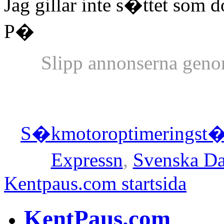
Jag gillar inte s�ttet som 
P�
Slipp annonserna geno
S�kmotoroptimeringst�
Expressn
,
Svenska Da
Kentpaus.com startsida
KentPaus.com