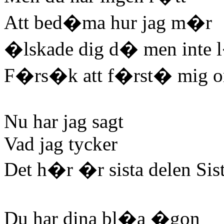
Att bed�ma hur jag m�r
�lskade dig d� men inte 
F�rs�k att f�rst� mig o
Nu har jag sagt
Vad jag tycker
Det h�r �r sista delen Sist
Du har dina bl�a �gon