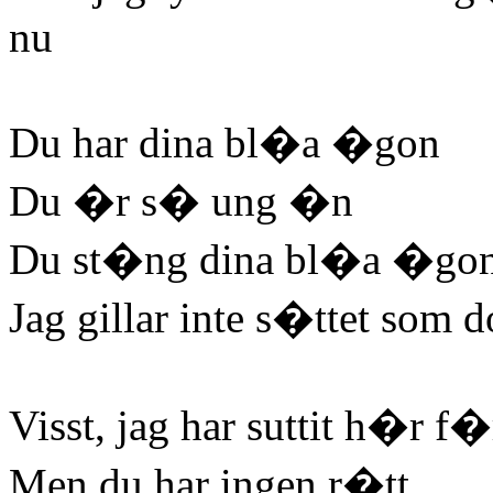
nu
Du har dina bl�a �gon
Du �r s� ung �n
Du st�ng dina bl�a �go
Jag gillar inte s�ttet som 
Visst, jag har suttit h�r f
Men du har ingen r�tt