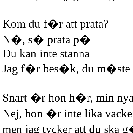
Kom du f�r att prata?
N�, s� prata p�
Du kan inte stanna
Jag f�r bes�k, du m�st
Snart �r hon h�r, min ny
Nej, hon �r inte lika vacke
men jag tycker att du ska 