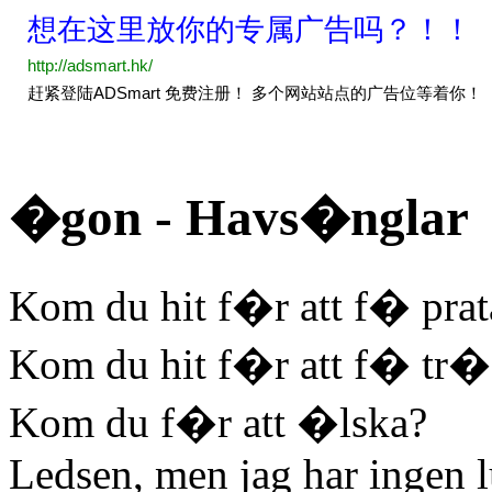
�gon - Havs�nglar
Kom du hit f�r att f� prat
Kom du hit f�r att f� tr�
Kom du f�r att �lska?
Ledsen, men jag har ingen l