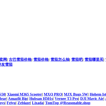
卖网
|
古巴雪茄价格
|
雪茄价格
|
雪茄怎么抽
|
雪茄吧
|
雪茄哪里买
|
好友雪茄
S50
|
Xiaomi M365 Scooter
|
MXQ PRO
|
MJX Bugs 5W
|
Hohem Is
Bear
|
Amazfit Bip
|
Hubsan H501s
|
Vernee T3 Pro
|
DJI Mavic Air
|
oys
|
Feiyu
|
Zeblaze
|
Lixada
|
TomTop @Reasonable.shop