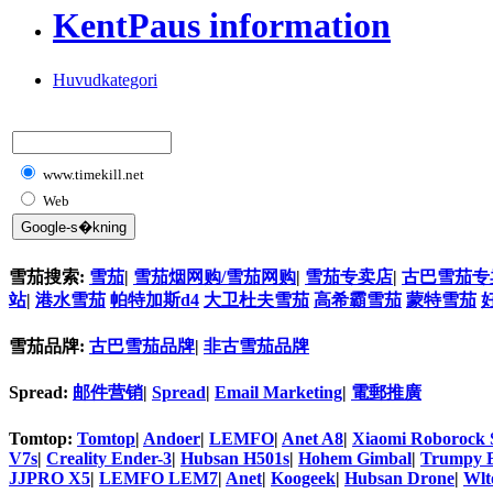
KentPaus information
Huvudkategori
www.timekill.net
Web
雪茄搜索:
雪茄
|
雪茄烟网购/雪茄网购
|
雪茄专卖店
|
古巴雪茄专
站
|
港水雪茄
帕特加斯d4
大卫杜夫雪茄
高希霸雪茄
蒙特雪茄
雪茄品牌:
古巴雪茄品牌
|
非古雪茄品牌
Spread:
邮件营销
|
Spread
|
Email Marketing
|
電郵推廣
Tomtop:
Tomtop
|
Andoer
|
LEMFO
|
Anet A8
|
Xiaomi Roborock 
V7s
|
Creality Ender-3
|
Hubsan H501s
|
Hohem Gimbal
|
Trumpy 
JJPRO X5
|
LEMFO LEM7
|
Anet
|
Koogeek
|
Hubsan Drone
|
Wlt