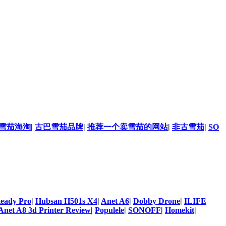
雪茄海淘
|
古巴雪茄品牌
|
推荐一个卖雪茄的网站
|
非古雪茄
|
SO
teady Pro
|
Hubsan H501s X4
|
Anet A6
|
Dobby Drone
|
ILIFE
Anet A8 3d Printer Review
|
Populele
|
SONOFF
|
Homekit
|