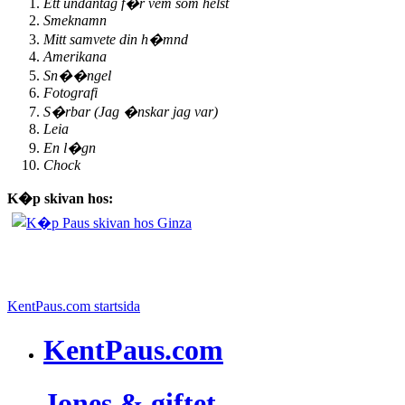
Ett undantag f�r vem som helst
Smeknamn
Mitt samvete din h�mnd
Amerikana
Sn��ngel
Fotografi
S�rbar (Jag �nskar jag var)
Leia
En l�gn
Chock
K�p skivan hos:
KentPaus.com startsida
KentPaus.com
Jones & giftet